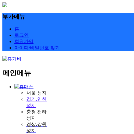
부가메뉴
홈
로그인
회원가입
아이디/비밀번호 찾기
메인메뉴
서울 성지
경기.인천
성지
충청.전라
성지
경상.강원
성지