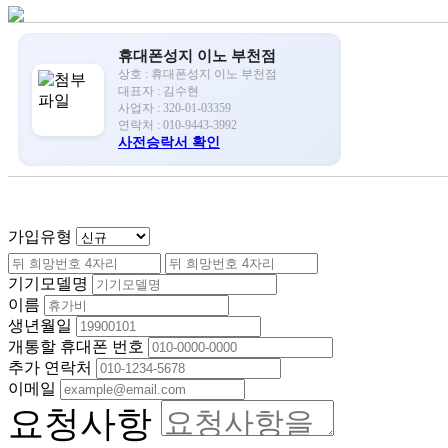
휴대폰성지 이노 부천점
상호 : 휴대폰성지 이노 부천점
대표자 : 김수현
사업자 : 320-01-03359
연락처 : 010-9443-3992
사전승락서 확인
가입유형
기기모델명
이름
생년월일
개통할 휴대폰 번호
추가 연락처
이메일
요청사항