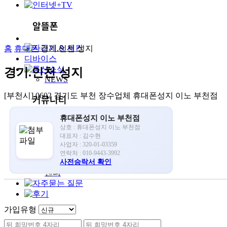
홈
휴대폰
경기.인천 성지
경기.인천 성지
NEWS
[부천시] 0602 경기도 부천 장수업체 휴대폰성지 이노 부천점
휴대폰성지 이노 부천점
공지사항
상호 : 휴대폰성지 이노 부천점
홍보영상
대표자 : 김수현
뉴스/시사
사업자 : 320-01-03359
자유게시판
연락처 : 010-9443-3992
부당거래 신고
사전승락서 확인
센터
가입유형