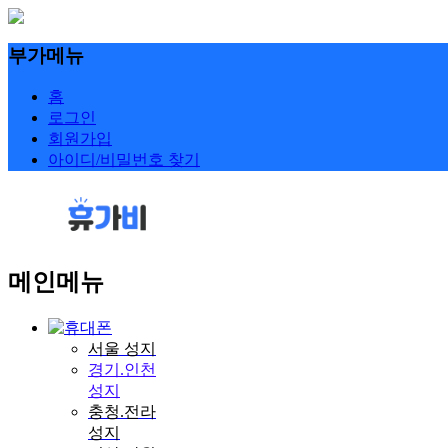
부가메뉴
홈
로그인
회원가입
아이디/비밀번호 찾기
메인메뉴
서울 성지
경기.인천
성지
충청.전라
성지