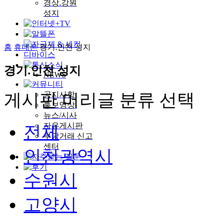
경상.강원
성지
홈
휴대폰
경기.인천 성지
경기.인천 성지
NEWS
공지사항
게시판 머리글 분류 선택
홍보영상
뉴스/시사
자유게시판
전체
부당거래 신고
센터
인천광역시
수원시
고양시