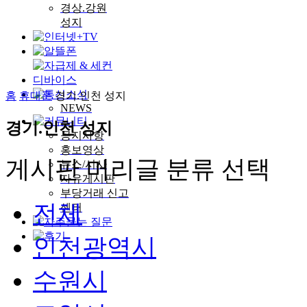
경상.강원
성지
홈
휴대폰
경기.인천 성지
NEWS
경기.인천 성지
공지사항
홍보영상
게시판 머리글 분류 선택
뉴스/시사
자유게시판
부당거래 신고
전체
센터
인천광역시
수원시