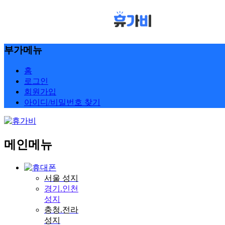
부가메뉴
홈
로그인
회원가입
아이디/비밀번호 찾기
메인메뉴
서울 성지
경기.인천
성지
충청.전라
성지