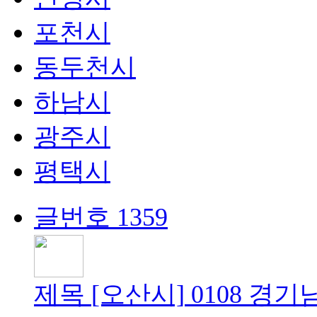
포천시
동두천시
하남시
광주시
평택시
글번호
1359
제목
[오산시]
0108 경