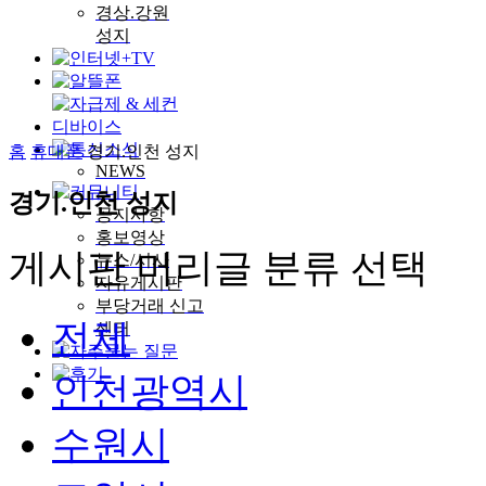
경상.강원
성지
홈
휴대폰
경기.인천 성지
NEWS
경기.인천 성지
공지사항
홍보영상
게시판 머리글 분류 선택
뉴스/시사
자유게시판
부당거래 신고
전체
센터
인천광역시
수원시