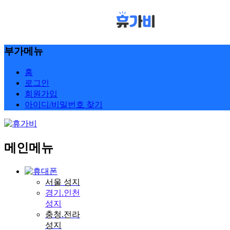
부가메뉴
홈
로그인
회원가입
아이디/비밀번호 찾기
메인메뉴
서울 성지
경기.인천
성지
충청.전라
성지